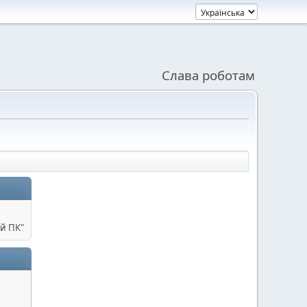
Слава роботам
й ПК"