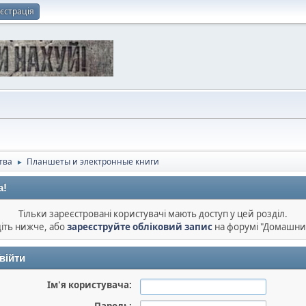
єстрація
тва
Планшеты и электронные книги
►
а!
Тільки зареєстровані користувачі мають доступ у цей розділ.
діть нижче, або
зареєструйте обліковий запис
на форумі "Домашни
війти
Ім'я користувача: