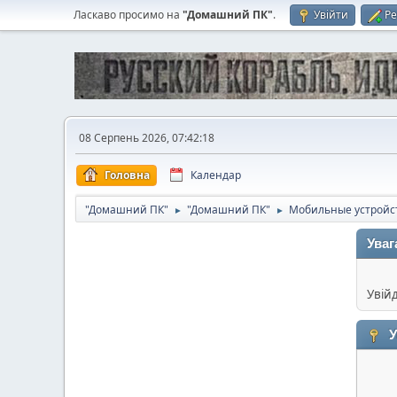
Ласкаво просимо на
"Домашний ПК"
.
Увійти
Ре
08 Серпень 2026, 07:42:18
Головна
Календар
"Домашний ПК"
"Домашний ПК"
Мобильные устройс
►
►
Уваг
Увій
У