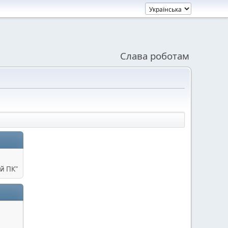
Слава роботам
й ПК"