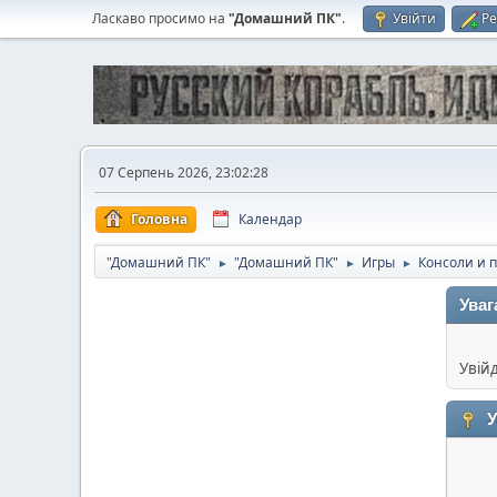
Ласкаво просимо на
"Домашний ПК"
.
Увійти
Ре
07 Серпень 2026, 23:02:28
Головна
Календар
"Домашний ПК"
"Домашний ПК"
Игры
Консоли и 
►
►
►
Уваг
Увій
У