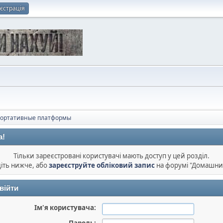
єстрація
портативные платформы
а!
Тільки зареєстровані користувачі мають доступ у цей розділ.
діть нижче, або
зареєструйте обліковий запис
на форумі "Домашни
війти
Ім'я користувача: