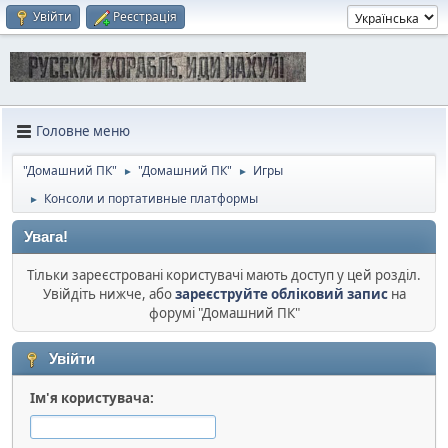
Увійти
Реєстрація
Головне меню
"Домашний ПК"
"Домашний ПК"
Игры
►
►
Консоли и портативные платформы
►
Увага!
Тільки зареєстровані користувачі мають доступ у цей розділ.
Увійдіть нижче, або
зареєструйте обліковий запис
на
форумі "Домашний ПК"
Увійти
Ім'я користувача: