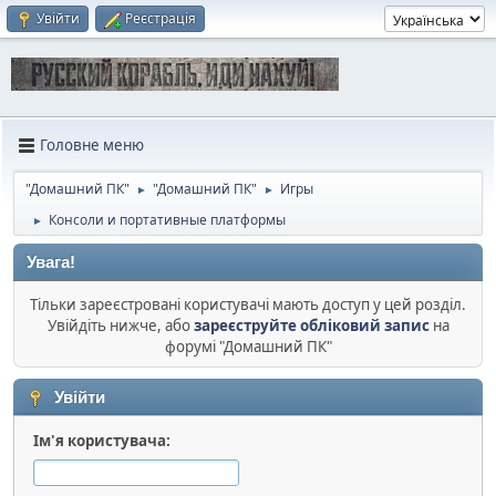
Увійти
Реєстрація
Головне меню
"Домашний ПК"
"Домашний ПК"
Игры
►
►
Консоли и портативные платформы
►
Увага!
Тільки зареєстровані користувачі мають доступ у цей розділ.
Увійдіть нижче, або
зареєструйте обліковий запис
на
форумі "Домашний ПК"
Увійти
Ім'я користувача: