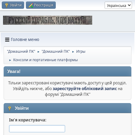
Увійти
Реєстрація
Головне меню
"Домашний ПК"
"Домашний ПК"
Игры
►
►
Консоли и портативные платформы
►
Увага!
Тільки зареєстровані користувачі мають доступ у цей розділ.
Увійдіть нижче, або
зареєструйте обліковий запис
на
форумі "Домашний ПК"
Увійти
Ім'я користувача: