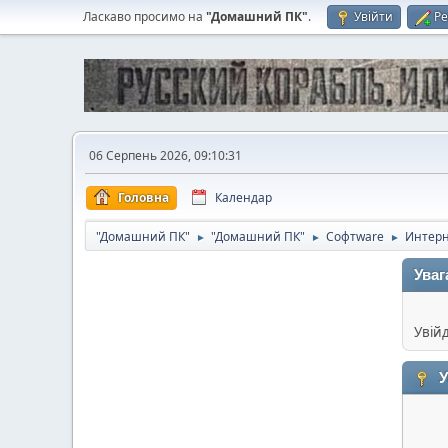
Ласкаво просимо на
"Домашний ПК"
.
Увійти
Ре
06 Серпень 2026, 09:10:31
Головна
Календар
"Домашний ПК"
"Домашний ПК"
Софтware
Интер
►
►
►
Уваг
Увій
У