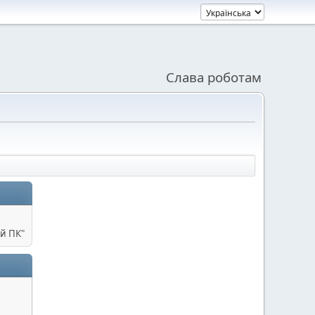
Слава роботам
й ПК"