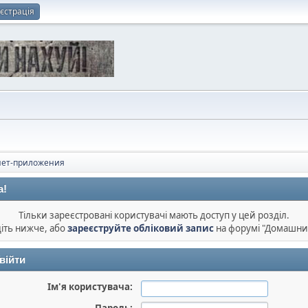
єстрація
нет-приложения
а!
Тільки зареєстровані користувачі мають доступ у цей розділ.
діть нижче, або
зареєструйте обліковий запис
на форумі "Домашни
війти
Ім'я користувача: