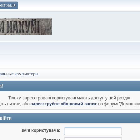
єстрація
альные компьютеры
а!
Тільки зареєстровані користувачі мають доступ у цей розділ.
діть нижче, або
зареєструйте обліковий запис
на форумі "Домашни
війти
Ім'я користувача: