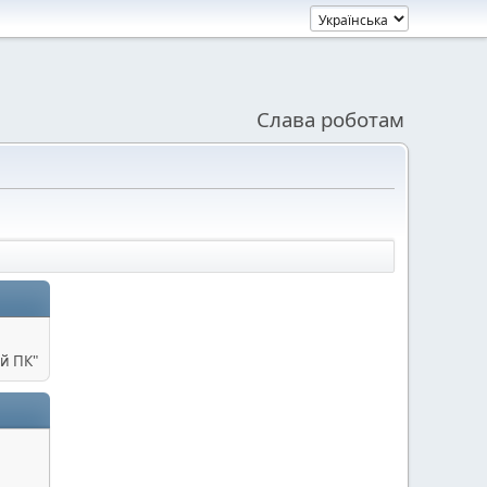
Слава роботам
й ПК"