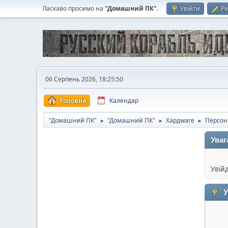
Ласкаво просимо на
"Домашний ПК"
.
Увійти
Ре
06 Серпень 2026, 18:25:50
Головна
Календар
"Домашний ПК"
"Домашний ПК"
Хардware
Персон
►
►
►
Уваг
Увій
У