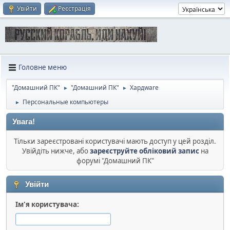
Увійти
Реєстрація
Головне меню
"Домашний ПК"
"Домашний ПК"
Хардware
►
►
Персональные компьютеры
►
Увага!
Тільки зареєстровані користувачі мають доступ у цей розділ.
Увійдіть нижче, або
зареєструйте обліковий запис
на
форумі "Домашний ПК"
Увійти
Ім'я користувача: