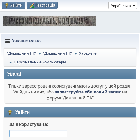
Увійти
Реєстрація
Головне меню
"Домашний ПК"
"Домашний ПК"
Хардware
►
►
Персональные компьютеры
►
Увага!
Тільки зареєстровані користувачі мають доступ у цей розділ.
Увійдіть нижче, або
зареєструйте обліковий запис
на
форумі "Домашний ПК"
Увійти
Ім'я користувача: