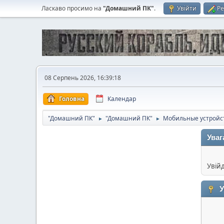
Ласкаво просимо на
"Домашний ПК"
.
Увійти
Ре
08 Серпень 2026, 16:39:18
Головна
Календар
"Домашний ПК"
"Домашний ПК"
Мобильные устройс
►
►
Уваг
Увій
У