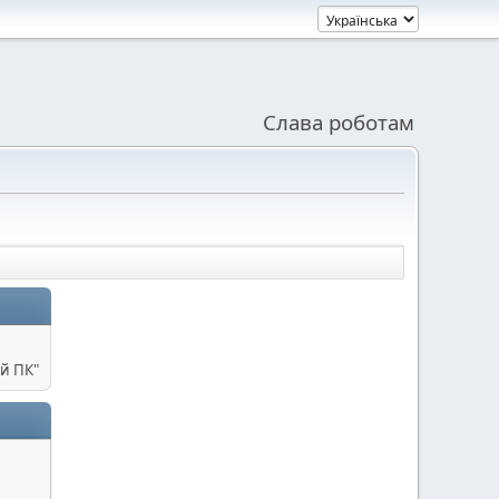
Слава роботам
й ПК"