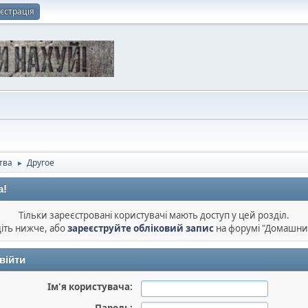
єстрація
тва
Другое
►
а!
Тільки зареєстровані користувачі мають доступ у цей розділ.
діть нижче, або
зареєструйте обліковий запис
на форумі "Домашни
війти
Ім'я користувача: