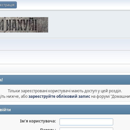
єстрація
а!
Тільки зареєстровані користувачі мають доступ у цей розділ.
діть нижче, або
зареєструйте обліковий запис
на форумі "Домашни
війти
Ім'я користувача: