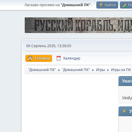
Ласкаво просимо на
"Домашний ПК"
.
Увійти
Ре
06 Серпень 2026, 13:36:05
Головна
Календар
"Домашний ПК"
"Домашний ПК"
Игры
Игры на ПК
►
►
►
Уваг
Увій
У