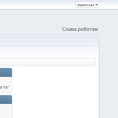
Слава роботам
й ПК"