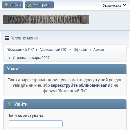
Увійти
Реєстрація
Головне меню
"Домашний ПК"
"Домашний ПК"
Офлайн
Архив
►
►
►
Игровые оскары 2007
►
Увага!
Тільки зареєстровані користувачі мають доступ у цей розділ.
Увійдіть нижче, або
зареєструйте обліковий запис
на
форумі "Домашний ПК"
Увійти
Ім'я користувача: