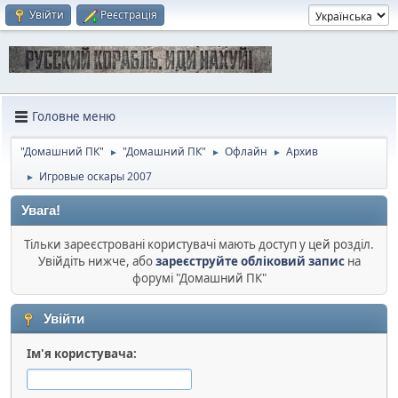
Увійти
Реєстрація
Головне меню
"Домашний ПК"
"Домашний ПК"
Офлайн
Архив
►
►
►
Игровые оскары 2007
►
Увага!
Тільки зареєстровані користувачі мають доступ у цей розділ.
Увійдіть нижче, або
зареєструйте обліковий запис
на
форумі "Домашний ПК"
Увійти
Ім'я користувача: