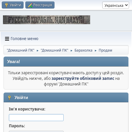
Увійти
Реєстрація
Головне меню
"Домашний ПК"
"Домашний ПК"
Барахолка
Продам
►
►
►
Увага!
Тільки зареєстровані користувачі мають доступ у цей розділ.
Увійдіть нижче, або
зареєструйте обліковий запис
на
форумі "Домашний ПК"
Увійти
Ім'я користувача:
Пароль: