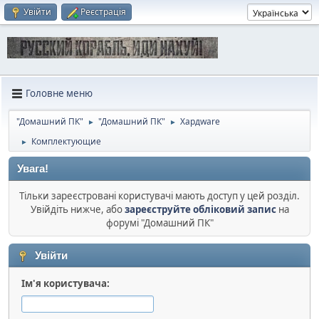
Увійти
Реєстрація
Головне меню
"Домашний ПК"
"Домашний ПК"
Хардware
►
►
Комплектующие
►
Увага!
Тільки зареєстровані користувачі мають доступ у цей розділ.
Увійдіть нижче, або
зареєструйте обліковий запис
на
форумі "Домашний ПК"
Увійти
Ім'я користувача: