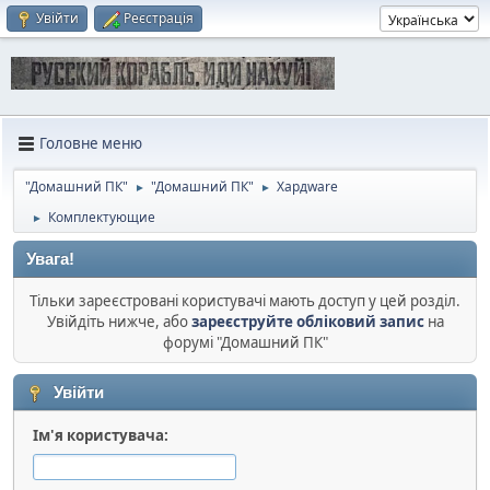
Увійти
Реєстрація
Головне меню
"Домашний ПК"
"Домашний ПК"
Хардware
►
►
Комплектующие
►
Увага!
Тільки зареєстровані користувачі мають доступ у цей розділ.
Увійдіть нижче, або
зареєструйте обліковий запис
на
форумі "Домашний ПК"
Увійти
Ім'я користувача: