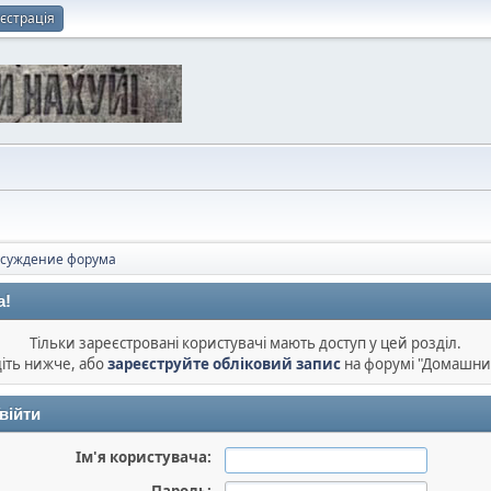
єстрація
суждение форума
а!
Тільки зареєстровані користувачі мають доступ у цей розділ.
діть нижче, або
зареєструйте обліковий запис
на форумі "Домашни
війти
Ім'я користувача: