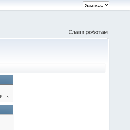
Слава роботам
й ПК"