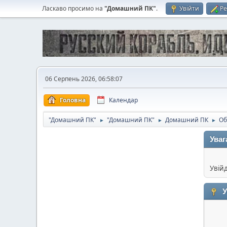
Ласкаво просимо на
"Домашний ПК"
.
Увійти
Ре
06 Серпень 2026, 06:58:07
Головна
Календар
"Домашний ПК"
"Домашний ПК"
Домашний ПК
Об
►
►
►
Уваг
Увій
У