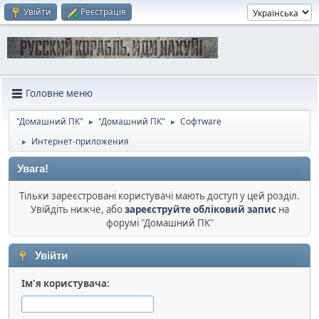
Увійти
Реєстрація
Головне меню
"Домашний ПК"
"Домашний ПК"
Софтware
►
►
Интернет-приложения
►
Увага!
Тільки зареєстровані користувачі мають доступ у цей розділ.
Увійдіть нижче, або
зареєструйте обліковий запис
на
форумі "Домашний ПК"
Увійти
Ім'я користувача: