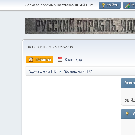
Ласкаво просимо на
"Домашний ПК"
.
Увійти
Ре
08 Серпень 2026, 05:45:08
Головна
Календар
"Домашний ПК"
"Домашний ПК"
►
Уваг
Увій
У