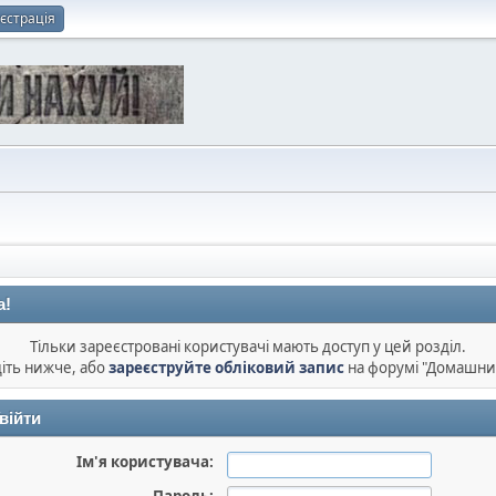
єстрація
а!
Тільки зареєстровані користувачі мають доступ у цей розділ.
діть нижче, або
зареєструйте обліковий запис
на форумі "Домашни
війти
Ім'я користувача: