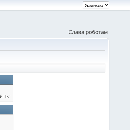
Слава роботам
й ПК"