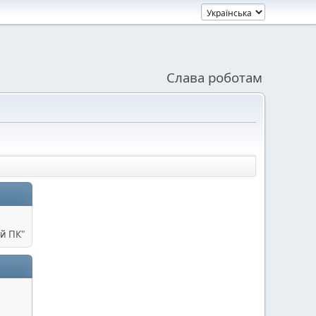
Слава роботам
й ПК"