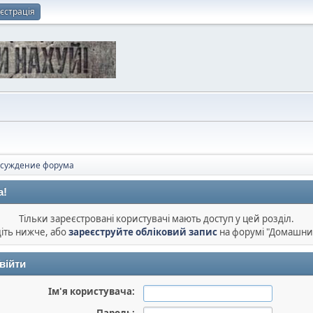
єстрація
суждение форума
а!
Тільки зареєстровані користувачі мають доступ у цей розділ.
діть нижче, або
зареєструйте обліковий запис
на форумі "Домашни
війти
Ім'я користувача: