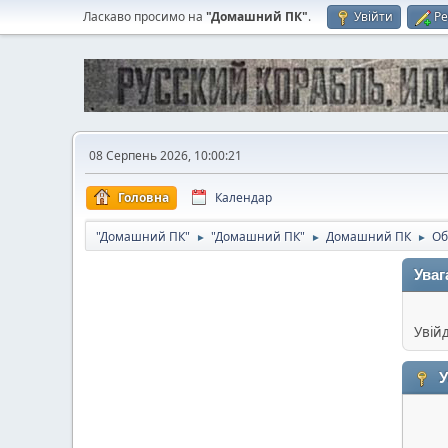
Ласкаво просимо на
"Домашний ПК"
.
Увійти
Ре
08 Серпень 2026, 10:00:21
Головна
Календар
"Домашний ПК"
"Домашний ПК"
Домашний ПК
Об
►
►
►
Уваг
Увій
У