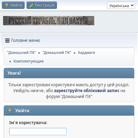
Увійти
Реєстрація
Головне меню
"Домашний ПК"
"Домашний ПК"
Хардware
►
►
Комплектующие
►
Увага!
Тільки зареєстровані користувачі мають доступ у цей розділ.
Увійдіть нижче, або
зареєструйте обліковий запис
на
форумі "Домашний ПК"
Увійти
Ім'я користувача: