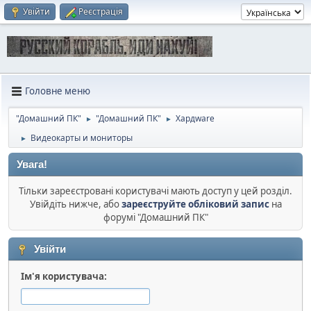
Увійти
Реєстрація
Головне меню
"Домашний ПК"
"Домашний ПК"
Хардware
►
►
Видеокарты и мониторы
►
Увага!
Тільки зареєстровані користувачі мають доступ у цей розділ.
Увійдіть нижче, або
зареєструйте обліковий запис
на
форумі "Домашний ПК"
Увійти
Ім'я користувача: