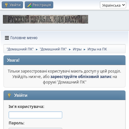
Увійти
Реєстрація
Головне меню
"Домашний ПК"
"Домашний ПК"
Игры
Игры на ПК
►
►
►
Увага!
Тільки зареєстровані користувачі мають доступ у цей розділ.
Увійдіть нижче, або
зареєструйте обліковий запис
на
форумі "Домашний ПК"
Увійти
Ім'я користувача:
Пароль: