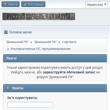
Увійти
Реєстрація
Головне меню
"Домашний ПК"
"Домашний ПК"
Софтware
►
►
Альтернативные ОС, программирование
►
Увага!
Тільки зареєстровані користувачі мають доступ у цей розділ.
Увійдіть нижче, або
зареєструйте обліковий запис
на
форумі "Домашний ПК"
Увійти
Ім'я користувача: