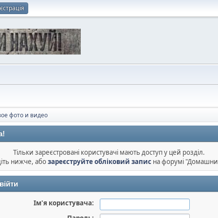
єстрація
ое фото и видео
а!
Тільки зареєстровані користувачі мають доступ у цей розділ.
діть нижче, або
зареєструйте обліковий запис
на форумі "Домашни
війти
Ім'я користувача: