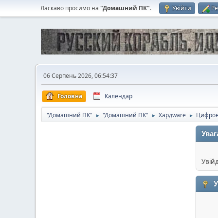
Ласкаво просимо на
"Домашний ПК"
.
Увійти
Ре
06 Серпень 2026, 06:54:37
Головна
Календар
"Домашний ПК"
"Домашний ПК"
Хардware
Цифров
►
►
►
Уваг
Увій
У