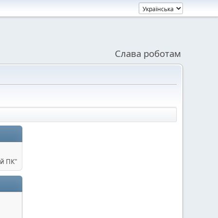
Слава роботам
й ПК"