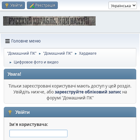
Увійти
Реєстрація
Головне меню
"Домашний ПК"
"Домашний ПК"
Хардware
►
►
Цифровое фото и видео
►
Увага!
Тільки зареєстровані користувачі мають доступ у цей розділ.
Увійдіть нижче, або
зареєструйте обліковий запис
на
форумі "Домашний ПК"
Увійти
Ім'я користувача: