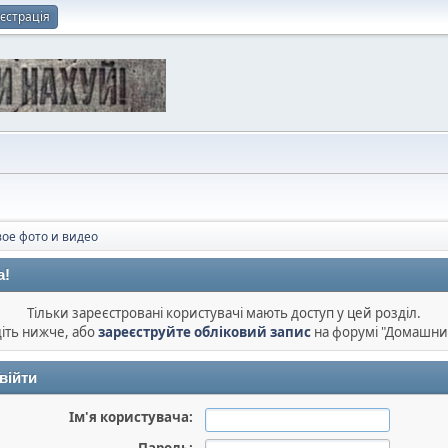
єстрація
ое фото и видео
а!
Тільки зареєстровані користувачі мають доступ у цей розділ.
діть нижче, або
зареєструйте обліковий запис
на форумі "Домашни
війти
Ім'я користувача: