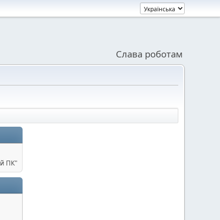
Слава роботам
й ПК"