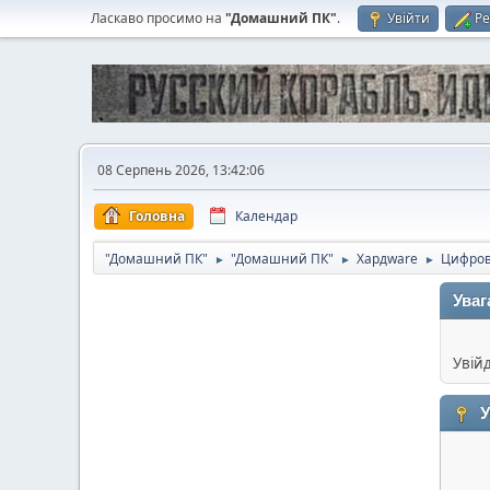
Ласкаво просимо на
"Домашний ПК"
.
Увійти
Ре
08 Серпень 2026, 13:42:06
Головна
Календар
"Домашний ПК"
"Домашний ПК"
Хардware
Цифров
►
►
►
Уваг
Увій
У