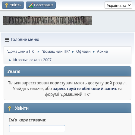
Увійти
Реєстрація
Головне меню
"Домашний ПК"
"Домашний ПК"
Офлайн
Архив
►
►
►
Игровые оскары 2007
►
Увага!
Тільки зареєстровані користувачі мають доступ у цей розділ.
Увійдіть нижче, або
зареєструйте обліковий запис
на
форумі "Домашний ПК"
Увійти
Ім'я користувача: