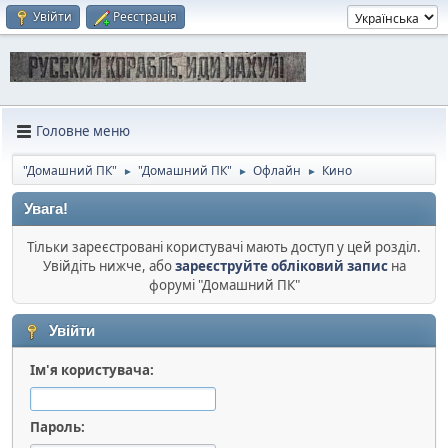
Увійти
Реєстрація
Головне меню
"Домашний ПК"
"Домашний ПК"
Офлайн
Кино
►
►
►
Увага!
Тільки зареєстровані користувачі мають доступ у цей розділ.
Увійдіть нижче, або
зареєструйте обліковий запис
на
форумі "Домашний ПК"
Увійти
Ім'я користувача:
Пароль: