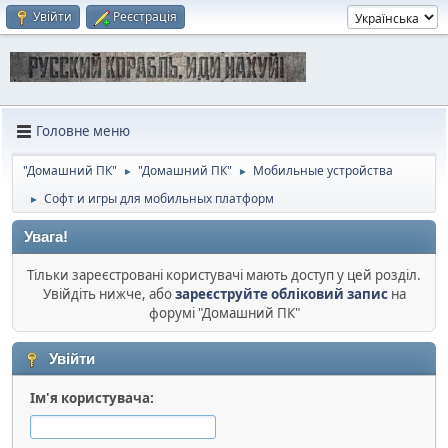
Увійти
Реєстрація
Головне меню
"Домашний ПК"
"Домашний ПК"
Мобильные устройства
►
►
Софт и игры для мобильных платформ
►
Увага!
Тільки зареєстровані користувачі мають доступ у цей розділ.
Увійдіть нижче, або
зареєструйте обліковий запис
на
форумі "Домашний ПК"
Увійти
Ім'я користувача: