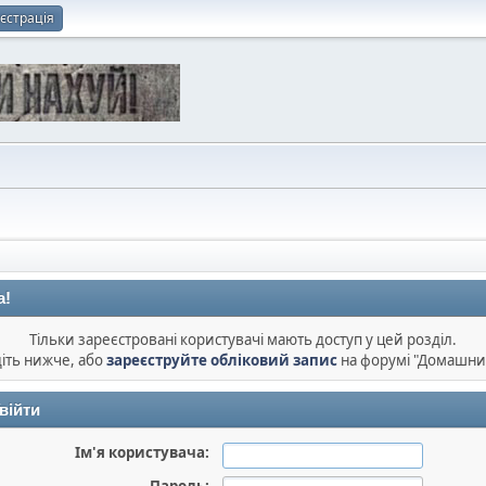
єстрація
а!
Тільки зареєстровані користувачі мають доступ у цей розділ.
діть нижче, або
зареєструйте обліковий запис
на форумі "Домашни
війти
Ім'я користувача: