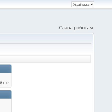
Слава роботам
й ПК"