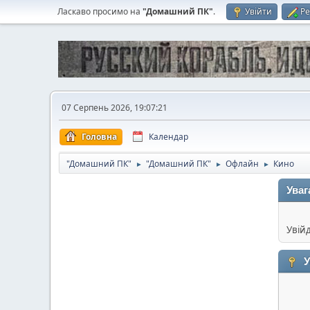
Ласкаво просимо на
"Домашний ПК"
.
Увійти
Ре
07 Серпень 2026, 19:07:21
Головна
Календар
"Домашний ПК"
"Домашний ПК"
Офлайн
Кино
►
►
►
Уваг
Увій
У