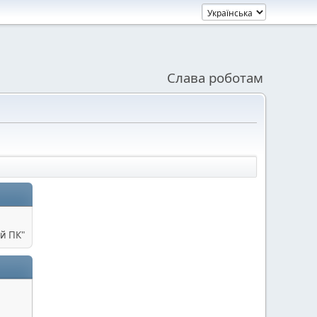
Слава роботам
й ПК"