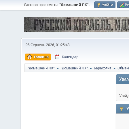
Ласкаво просимо на
"Домашний ПК"
.
Увійти
Ре
08 Серпень 2026, 01:25:43
Головна
Календар
"Домашний ПК"
"Домашний ПК"
Барахолка
Обмен
►
►
►
Уваг
Увій
У