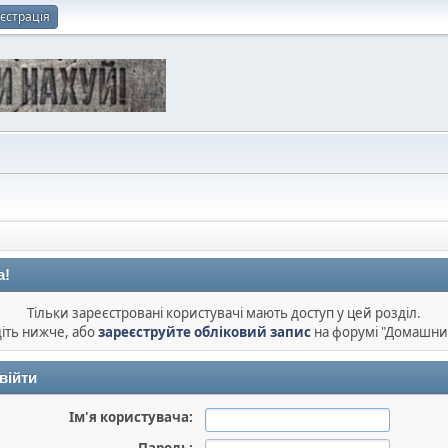
єстрація
а!
Тільки зареєстровані користувачі мають доступ у цей розділ.
діть нижче, або
зареєструйте обліковий запис
на форумі "Домашни
війти
Ім'я користувача: