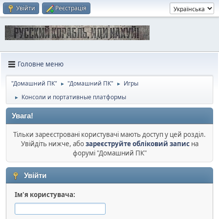
Увійти
Реєстрація
Головне меню
"Домашний ПК"
"Домашний ПК"
Игры
►
►
Консоли и портативные платформы
►
Увага!
Тільки зареєстровані користувачі мають доступ у цей розділ.
Увійдіть нижче, або
зареєструйте обліковий запис
на
форумі "Домашний ПК"
Увійти
Ім'я користувача: