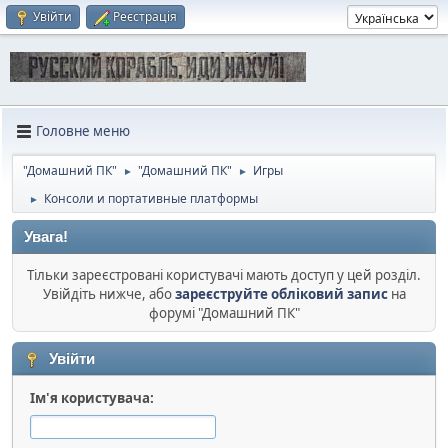
Увійти
Реєстрація
Головне меню
"Домашний ПК"
"Домашний ПК"
Игры
►
►
Консоли и портативные платформы
►
Увага!
Тільки зареєстровані користувачі мають доступ у цей розділ.
Увійдіть нижче, або
зареєструйте обліковий запис
на
форумі "Домашний ПК"
Увійти
Ім'я користувача: