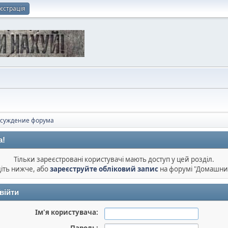
єстрація
суждение форума
а!
Тільки зареєстровані користувачі мають доступ у цей розділ.
діть нижче, або
зареєструйте обліковий запис
на форумі "Домашни
війти
Ім'я користувача: