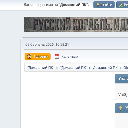
Ласкаво просимо на
"Домашний ПК"
.
Увійти
Ре
09 Серпень 2026, 10:58:21
Головна
Календар
"Домашний ПК"
"Домашний ПК"
Домашний ПК
Об
►
►
►
Уваг
Увій
У