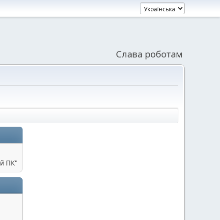
Слава роботам
й ПК"