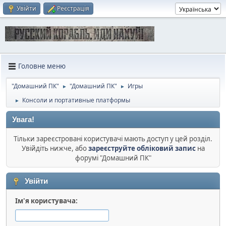
Увійти
Реєстрація
Головне меню
"Домашний ПК"
"Домашний ПК"
Игры
►
►
Консоли и портативные платформы
►
Увага!
Тільки зареєстровані користувачі мають доступ у цей розділ.
Увійдіть нижче, або
зареєструйте обліковий запис
на
форумі "Домашний ПК"
Увійти
Ім'я користувача: