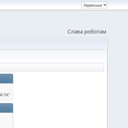
Слава роботам
й ПК"