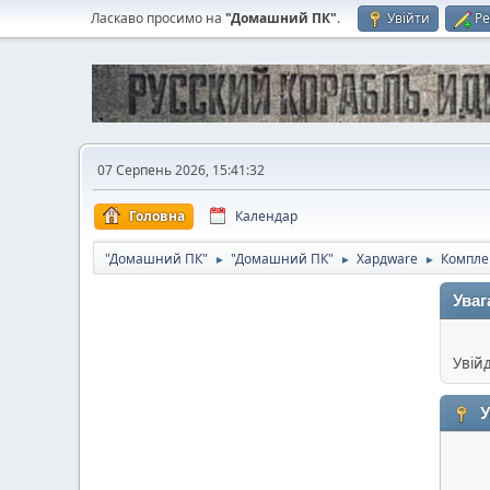
Ласкаво просимо на
"Домашний ПК"
.
Увійти
Ре
07 Серпень 2026, 15:41:32
Головна
Календар
"Домашний ПК"
"Домашний ПК"
Хардware
Компл
►
►
►
Уваг
Увій
У