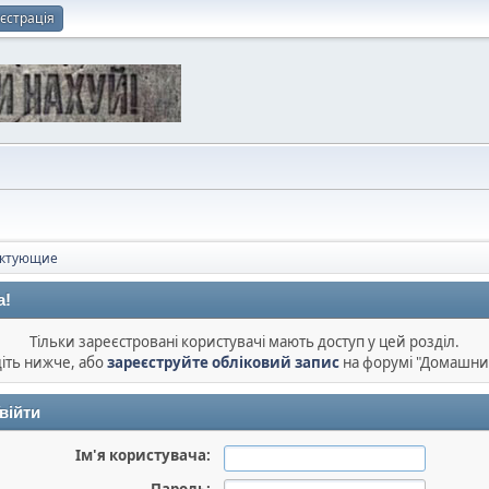
єстрація
ектующие
а!
Тільки зареєстровані користувачі мають доступ у цей розділ.
діть нижче, або
зареєструйте обліковий запис
на форумі "Домашни
війти
Ім'я користувача: