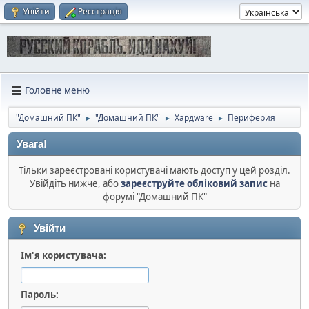
Увійти
Реєстрація
Головне меню
"Домашний ПК"
"Домашний ПК"
Хардware
Периферия
►
►
►
Увага!
Тільки зареєстровані користувачі мають доступ у цей розділ.
Увійдіть нижче, або
зареєструйте обліковий запис
на
форумі "Домашний ПК"
Увійти
Ім'я користувача:
Пароль: