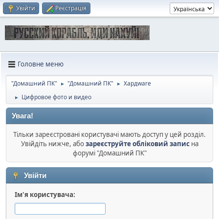
Увійти
Реєстрація
Головне меню
"Домашний ПК"
"Домашний ПК"
Хардware
►
►
Цифровое фото и видео
►
Увага!
Тільки зареєстровані користувачі мають доступ у цей розділ.
Увійдіть нижче, або
зареєструйте обліковий запис
на
форумі "Домашний ПК"
Увійти
Ім'я користувача: