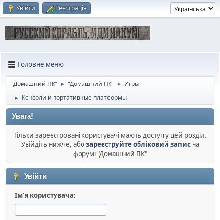
Увійти
Реєстрація
Головне меню
"Домашний ПК"
"Домашний ПК"
Игры
►
►
Консоли и портативные платформы
►
Увага!
Тільки зареєстровані користувачі мають доступ у цей розділ.
Увійдіть нижче, або
зареєструйте обліковий запис
на
форумі "Домашний ПК"
Увійти
Ім'я користувача: