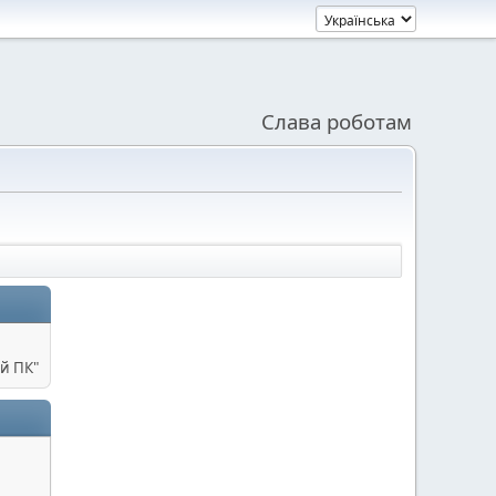
Слава роботам
й ПК"