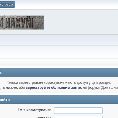
єстрація
а!
Тільки зареєстровані користувачі мають доступ у цей розділ.
діть нижче, або
зареєструйте обліковий запис
на форумі "Домашни
війти
Ім'я користувача: