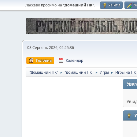
Ласкаво просимо на
"Домашний ПК"
.
Увійти
Ре
08 Серпень 2026, 02:25:36
Головна
Календар
"Домашний ПК"
"Домашний ПК"
Игры
Игры на ПК
►
►
►
Уваг
Увій
У