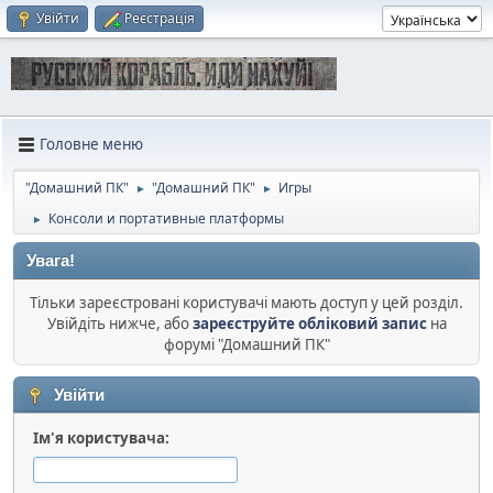
Увійти
Реєстрація
Головне меню
"Домашний ПК"
"Домашний ПК"
Игры
►
►
Консоли и портативные платформы
►
Увага!
Тільки зареєстровані користувачі мають доступ у цей розділ.
Увійдіть нижче, або
зареєструйте обліковий запис
на
форумі "Домашний ПК"
Увійти
Ім'я користувача: