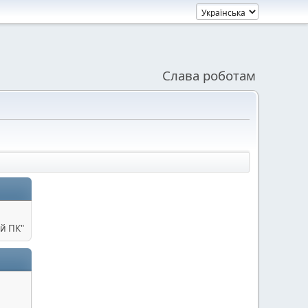
Слава роботам
й ПК"