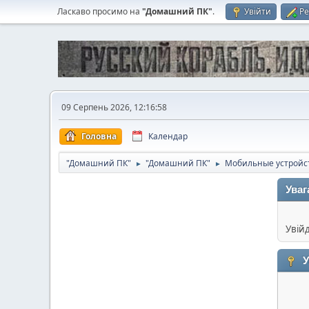
Ласкаво просимо на
"Домашний ПК"
.
Увійти
Ре
09 Серпень 2026, 12:16:58
Головна
Календар
"Домашний ПК"
"Домашний ПК"
Мобильные устройс
►
►
Уваг
Увій
У