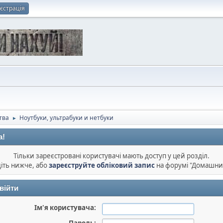
єстрація
тва
Ноутбуки, ультрабуки и нетбуки
►
а!
Тільки зареєстровані користувачі мають доступ у цей розділ.
діть нижче, або
зареєструйте обліковий запис
на форумі "Домашни
війти
Ім'я користувача: