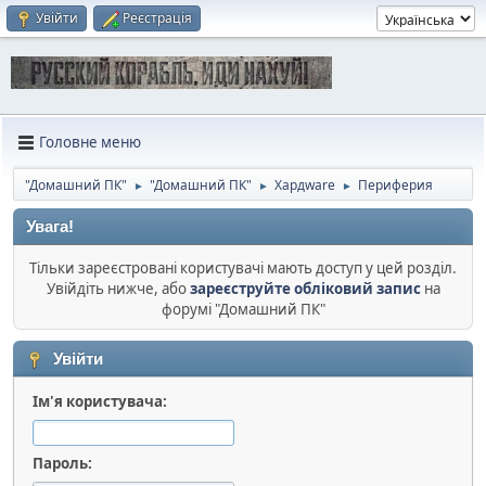
Увійти
Реєстрація
Головне меню
"Домашний ПК"
"Домашний ПК"
Хардware
Периферия
►
►
►
Увага!
Тільки зареєстровані користувачі мають доступ у цей розділ.
Увійдіть нижче, або
зареєструйте обліковий запис
на
форумі "Домашний ПК"
Увійти
Ім'я користувача:
Пароль: