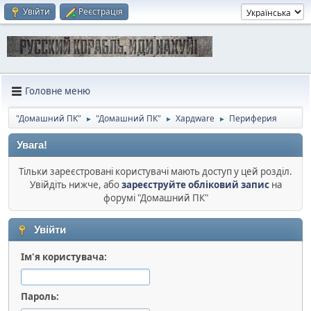
Увійти
Реєстрація
Головне меню
"Домашний ПК"
"Домашний ПК"
Хардware
Периферия
►
►
►
Увага!
Тільки зареєстровані користувачі мають доступ у цей розділ.
Увійдіть нижче, або
зареєструйте обліковий запис
на
форумі "Домашний ПК"
Увійти
Ім'я користувача:
Пароль: