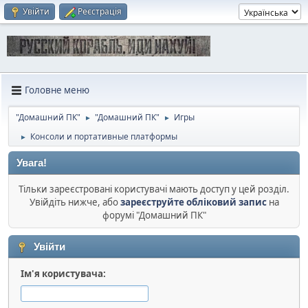
Увійти
Реєстрація
Головне меню
"Домашний ПК"
"Домашний ПК"
Игры
►
►
Консоли и портативные платформы
►
Увага!
Тільки зареєстровані користувачі мають доступ у цей розділ.
Увійдіть нижче, або
зареєструйте обліковий запис
на
форумі "Домашний ПК"
Увійти
Ім'я користувача: