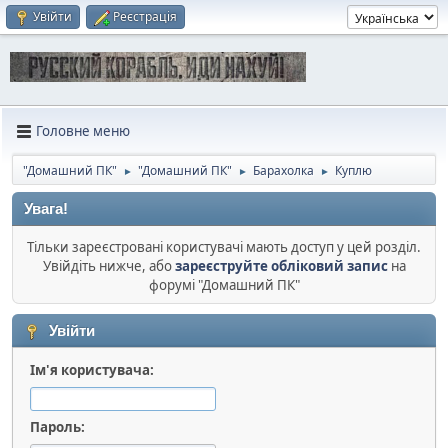
Увійти
Реєстрація
Головне меню
"Домашний ПК"
"Домашний ПК"
Барахолка
Куплю
►
►
►
Увага!
Тільки зареєстровані користувачі мають доступ у цей розділ.
Увійдіть нижче, або
зареєструйте обліковий запис
на
форумі "Домашний ПК"
Увійти
Ім'я користувача:
Пароль: