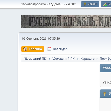
Ласкаво просимо на
"Домашний ПК"
.
Увійти
Ре
06 Серпень 2026, 07:35:39
Головна
Календар
"Домашний ПК"
"Домашний ПК"
Хардware
Периф
►
►
►
Уваг
Увій
У