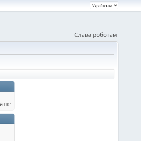
Слава роботам
й ПК"