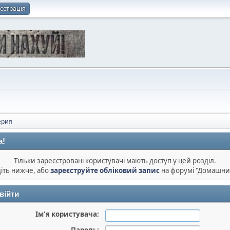
єстрація
ерия
а!
Тільки зареєстровані користувачі мають доступ у цей розділ.
діть нижче, або
зареєструйте обліковий запис
на форумі "Домашни
війти
Ім'я користувача: