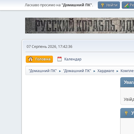
Ласкаво просимо на
"Домашний ПК"
.
Увійти
Ре
07 Серпень 2026, 17:42:36
Головна
Календар
"Домашний ПК"
"Домашний ПК"
Хардware
Компл
►
►
►
Уваг
Увій
У