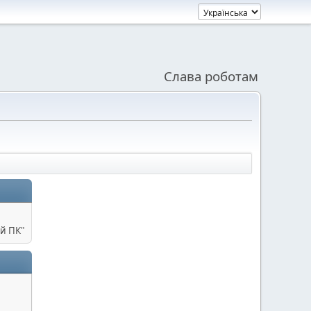
Слава роботам
й ПК"