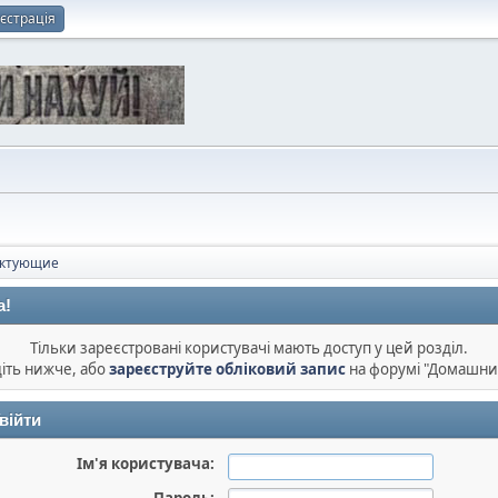
єстрація
ектующие
а!
Тільки зареєстровані користувачі мають доступ у цей розділ.
діть нижче, або
зареєструйте обліковий запис
на форумі "Домашни
війти
Ім'я користувача: