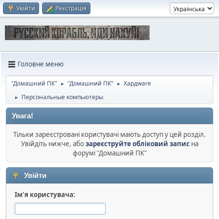
Увійти
Реєстрація
Головне меню
"Домашний ПК"
"Домашний ПК"
Хардware
►
►
Персональные компьютеры
►
Увага!
Тільки зареєстровані користувачі мають доступ у цей розділ.
Увійдіть нижче, або
зареєструйте обліковий запис
на
форумі "Домашний ПК"
Увійти
Ім'я користувача: